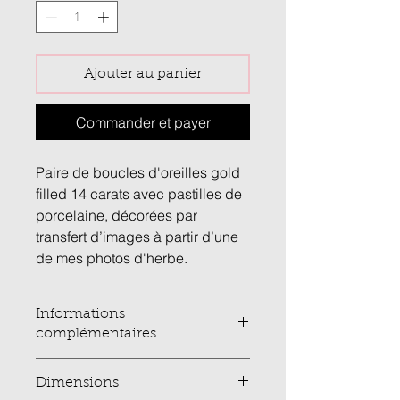
Ajouter au panier
Commander et payer
Paire de boucles d'oreilles gold
filled 14 carats avec pastilles de
porcelaine, décorées par
transfert d’images à partir d’une
de mes photos d'herbe.
Informations
complémentaires
Mes boucles d’oreilles sont en gold
Dimensions
filled (avec une couche d’or de 14