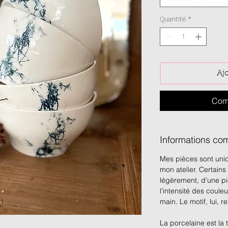
Quantité
*
Aj
Com
Informations co
Mes pièces sont uniq
mon atelier. Certain
légèrement, d'une piè
l’intensité des couleurs
main. Le motif, lui, 
La porcelaine est la t