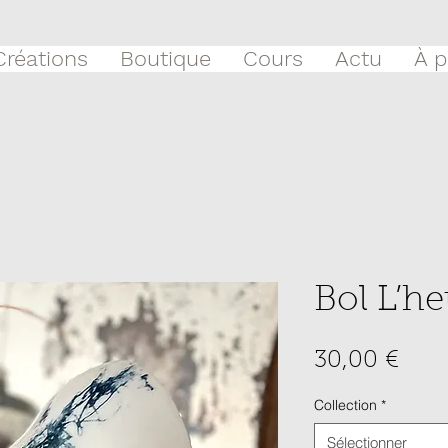
Créations
Boutique
Cours
Actu
À p
Bol L’he
Prix
30,00 €
Collection
*
Sélectionner