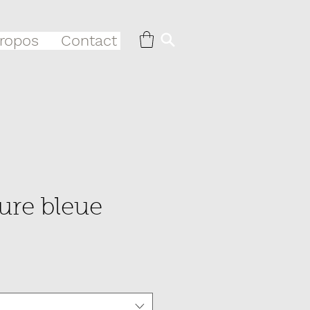
ropos
Contact
ure bleue