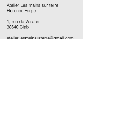
Atelier Les mains sur terre
Florence Farge
1, rue de Verdun
38640 Claix
atelier.lesmainsurterre@gmail.com
Accueil
École à Claix
Créations
Cours
Boutique
Carte cadeau
Actualités
À propos
Contact