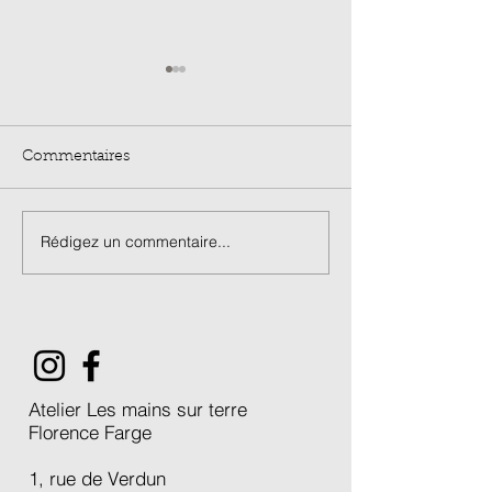
Commentaires
Rédigez un commentaire...
Stage Porcelaine de 3
Marché de créa
jours / été 2026
L'Estive 2026 /
Atelier Les mains sur terre
Florence Farge
1, rue de Verdun