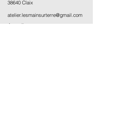
38640 Claix
atelier.lesmainsurterre@gmail.com
Accueil
École à Claix
Créations
Cours
Boutique
Carte cadeau
Actualités
À propos
Contact
Plaquette
Charte de l'atelier
Planning et tarifs