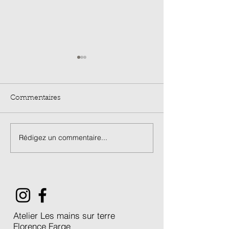
Commentaires
Rédigez un commentaire...
Stage Porcelaine de 3
Marché de créa
jours / été 2026
L'Estive 2026 /
Atelier Les mains sur terre
Florence Farge