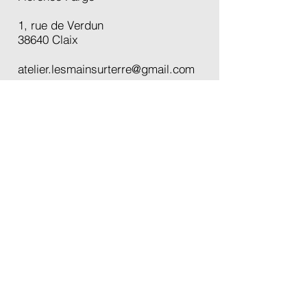
1, rue de Verdun
38640 Claix
atelier.lesmainsurterre@gmail.com
Accueil
École à Claix
Créations
Cours
Boutique
Carte cadeau
Actualités
À propos
Contact
Plaquette