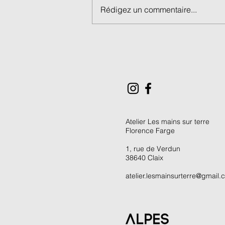
Rédigez un commentaire...
Stage Transfert d'images de
3 jours / Eté ou Toussaint
2026
Atelier Les mains sur terre
Florence Farge
1, rue de Verdun
38640 Claix
atelier.lesmainsurterre@gmail