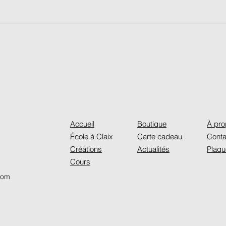
Stage Porcelaine de 3 jours
Marc
/ été 2026
L'Es
Accueil
Boutique
À pr
École à Claix
Carte cadeau
Conta
Créations
Actualités
Plaqu
Cours
.com