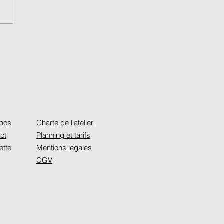
hé de créateurs
tive 2026 / Lyon
opos
Charte de l'atelier
ct
Planning et tarifs
ette
Mentions légales
CGV