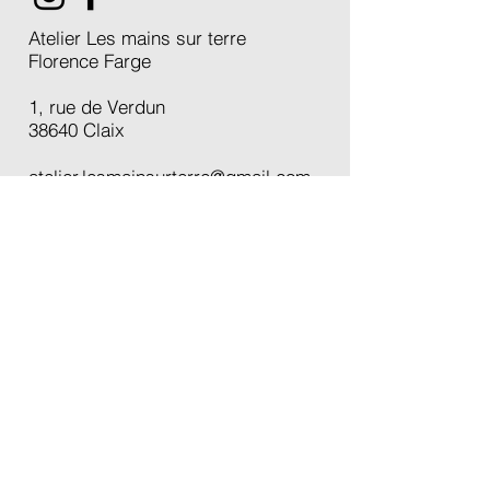
Atelier Les mains sur terre
Florence Farge
1, rue de Verdun
38640 Claix
atelier.lesmainsurterre@gmail.com
Accueil
École à Claix
Créations
Cours
Boutique
Carte cadeau
Actualités
À propos