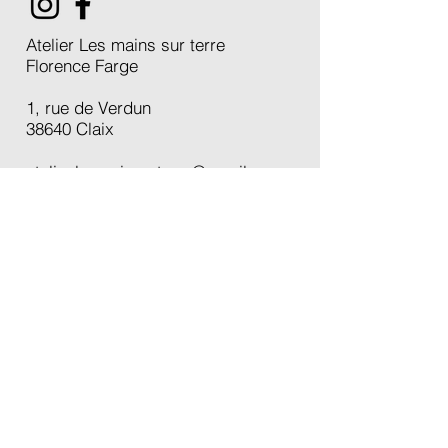
Atelier Les mains sur terre
Florence Farge
1, rue de Verdun
38640 Claix
atelier.lesmainsurterre@gmail.com
Accueil
École à Claix
Créations
Cours
Boutique
Carte cadeau
Actualités
À propos