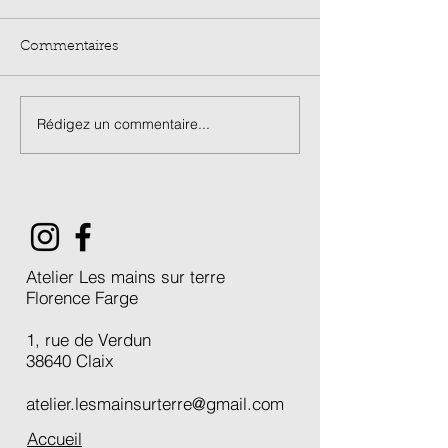
Commentaires
Rédigez un commentaire...
Stage Porcelaine de 3
Marché de créa
jours / été 2026
L'Estive 2026 /
Atelier Les mains sur terre
Florence Farge
1, rue de Verdun
38640 Claix
atelier.lesmainsurterre@gmail.com
Accueil