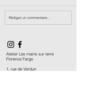
Rédigez un commentaire...
Stage Porcelaine de 3
Marché de créa
jours / été 2026
L'Estive 2026 /
Atelier Les mains sur terre
Florence Farge
1, rue de Verdun
38640 Claix
atelier.lesmainsurterre@gmail.com
Accueil
École à Claix
Créations