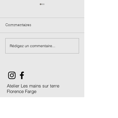
Commentaires
Rédigez un commentaire...
Stage Porcelaine de 3
Journée Porcel
jours / été 2026
5h / Eté 2026
Atelier Les mains sur terre
Florence Farge
1, rue de Verdun
38640 Claix